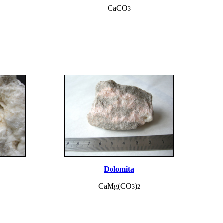
CaCO
3
Dolomita
CaMg(CO
)
3
2