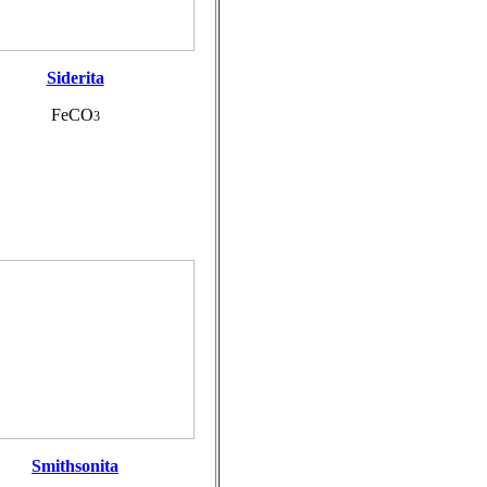
Siderita
FeCO
3
Smithsonita