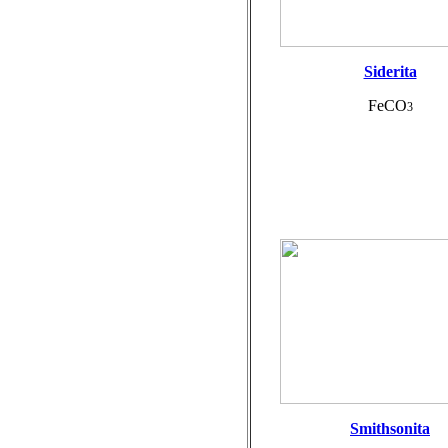
Siderita
FeCO
3
Smithsonita