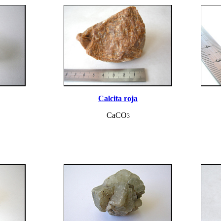
Calcita roja
CaCO
3