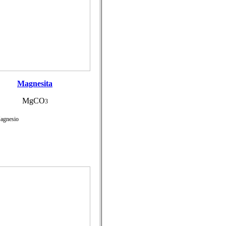
Magnesita
MgCO
3
Magnesio