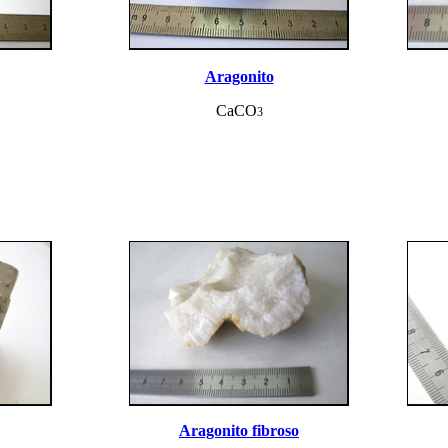
Aragonito
CaCO
3
Aragonito fibroso