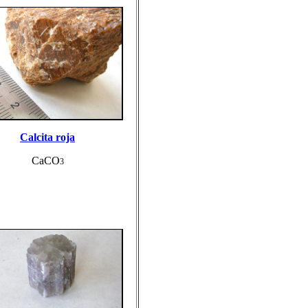
Calcita roja
CaCO
3