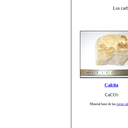
Los car
Calcita
CaCO
3
Mineral base de las
rocas ca