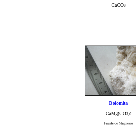
CaCO
3
Dolomita
CaMg(CO
)
3
2
Fuente de Magnesio