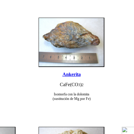
Ankerita
CaFe(CO
)
3
2
Isomorfa con la dolomita
(sustitución de Mg por Fe)