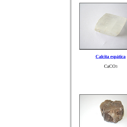
Calcita espática
CaCO
3