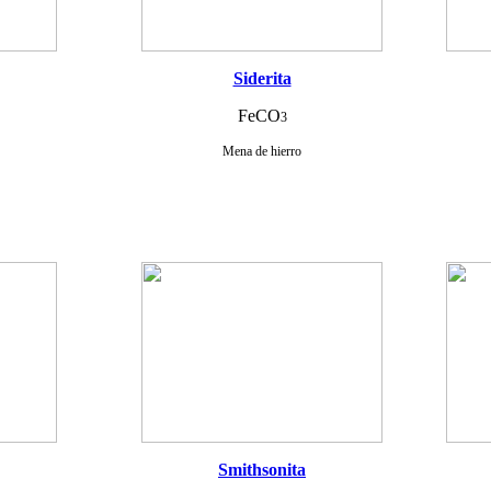
Siderita
FeCO
3
Mena de hierro
Smithsonita