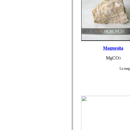
Magnesita
MgCO
3
La magn