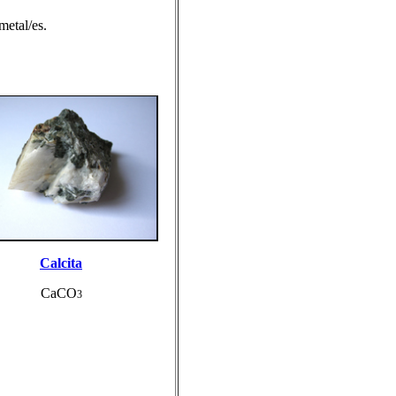
etal/es.
Calcita
CaCO
3