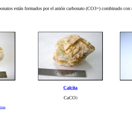
bonatos están formados por el anión carbonato (CO3=) combinado con m
Calcita
CaCO
3
lizas