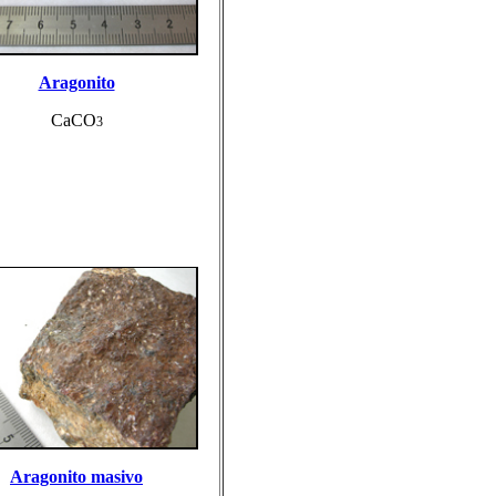
Aragonito
CaCO
3
Aragonito masivo