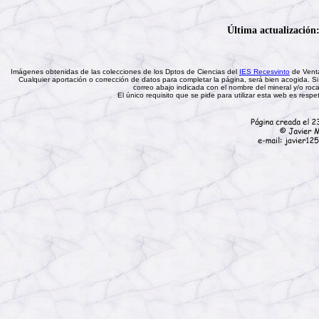
Última actualización:
Imágenes obtenidas de las colecciones de los Dptos de Ciencias del
IES Recesvinto
de Venta
Cualquier aportación o corrección de datos para completar la página, será bien acogida.
Si
correo abajo indicada con el nombre del mineral y/o roc
El único requisito que se pide para utilizar esta web es respet