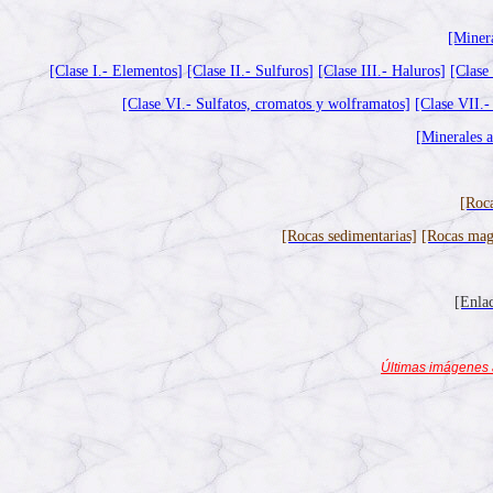
[Miner
[Clase I.- Elementos
]
[Clase II.- Sulfuros
]
[Clase III.- Haluros]
[Clase
[Clase VI.- Sulfatos, cromatos y wolframatos]
[Clase VII.-
[Minerales a
[Roc
[Rocas
sedimentarias]
[Rocas
mag
[Enla
Últimas imágenes