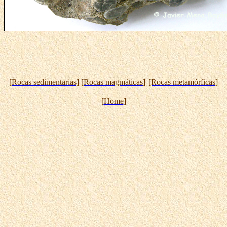
[Rocas
sedimentarias]
[Rocas
magmáticas
]
[Rocas
metamórficas
]
[
Home
]